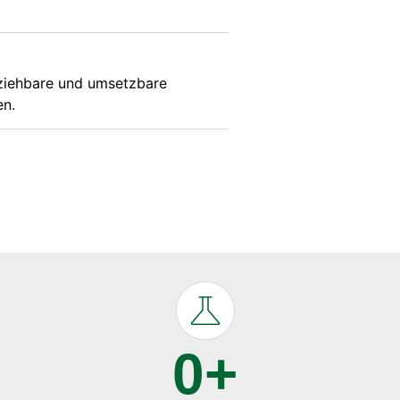
lziehbare und umsetzbare
en.
0
+