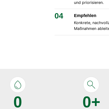
und priorisieren.
04
Empfehlen
Konkrete, nachvol
Maßnahmen ableit
0
0
+