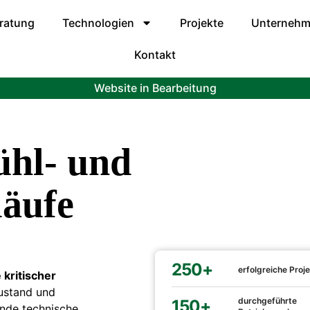
ratung
Technologien
Projekte
Unterneh
Kontakt
Website in Bearbeitung
ühl- und
läufe
250+
erfolgreiche Proj
 kritischer
ustand und
durchgeführte
150+
nde technische